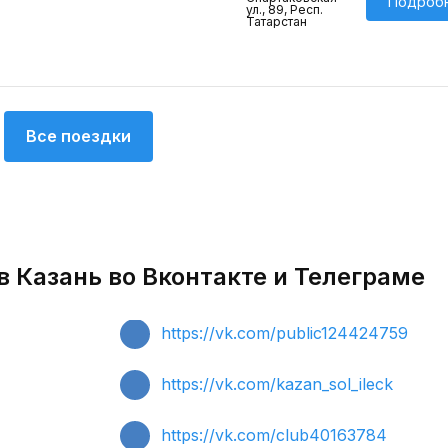
Подроб
ул., 89, Респ.
Татарстан
Все поездки
 Казань во Вконтакте и Телеграме
https://vk.com/public124424759
https://vk.com/kazan_sol_ileck
https://vk.com/club40163784