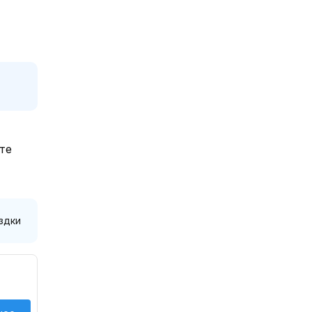
те
здки