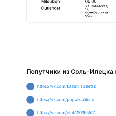
Mitsubishi
06:00
Ул. Советская,
Outlander
12,
Оренбургская
обл.
Попутчики из Соль-Илецка в
https://vk.com/kazan_soliletsk
https://vk.com/poputicolileck
https://vk.com/club120355541