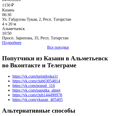
1150 ₽
Казань
06:30
Ул. Габдуллы Тукая, 2, Респ. Татарстан
4 ч 20 м
Альметьевск
10:50
Просп. Зарипова, 35, Респ. Татарстан
Подробнее
Все поездки
Попутчики из Казани в Альметьевск
во Вконтакте и Телеграме
https://vk.com/turistdoska11
https://vk.com/club63054814
https://vk.com/poputi_116
https://vk.com/paputka_almet
https://vk.com/club144490978
https://vk.com/vkazan_405405
Альтернативные способы