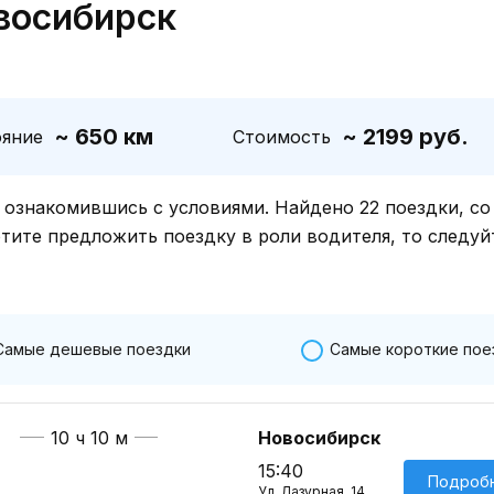
восибирск
~ 650 км
~ 2199 руб.
ояние
Стоимость
знакомившись с условиями. Найдено 22 поездки, со
отите предложить поездку в роли водителя, то следуй
Самые дешевые поездки
Самые короткие пое
10 ч 10 м
Новосибирск
15:40
Подроб
Ул. Лазурная, 14