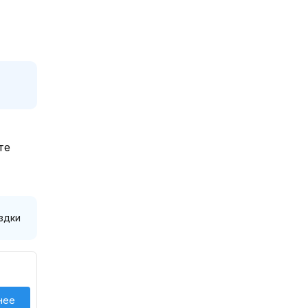
те
здки
нее