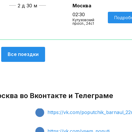
2 д 30 м
Москва
02:30
Подроб
Кутузовский
просп., 24с1
Все поездки
сква во Вконтакте и Телеграме
https://vk.com/poputchik_barnaul_22
https://vk.com/vsem_poputi