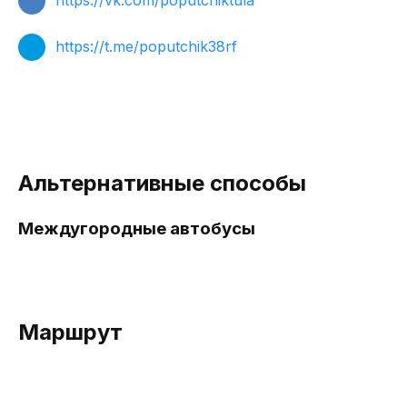
https://vk.com/poputchiktula
https://t.me/poputchik38rf
Альтернативные способы
Междугородные автобусы
Маршрут