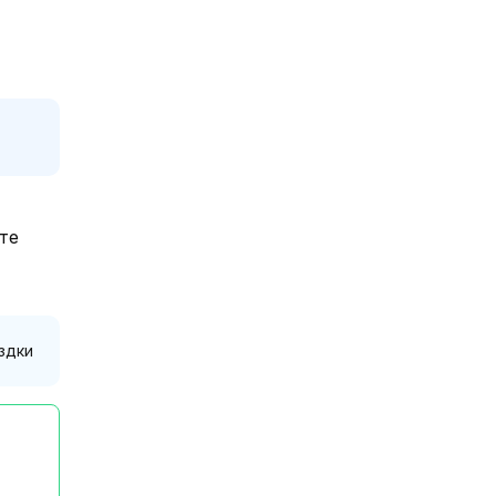
те
здки