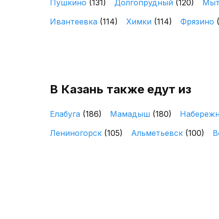
Пушкино
(131)
Долгопрудный
(120)
Мы
Ивантеевка
(114)
Химки
(114)
Фрязино
В Казань также едут из
Елабуга
(186)
Мамадыш
(180)
Набереж
Лениногорск
(105)
Альметьевск
(100)
В