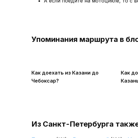
А если поедите на мотоцикле, то с в
Упоминания маршрута в бл
Как доехать из Казани до
Как до
Чебоксар?
Казан
Из Санкт-Петербурга также