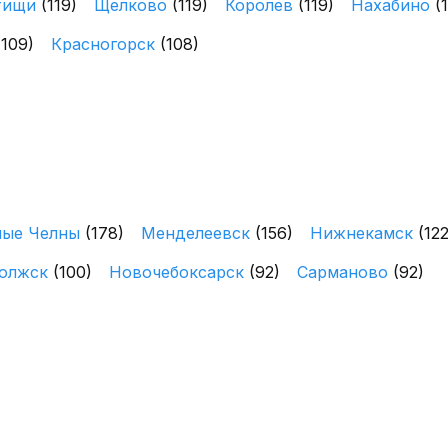
тищи
(119)
Щелково
(119)
Королев
(119)
Нахабино
(
(109)
Красногорск
(108)
ные Челны
(178)
Менделеевск
(156)
Нижнекамск
(122
олжск
(100)
Новочебоксарск
(92)
Сарманово
(92)