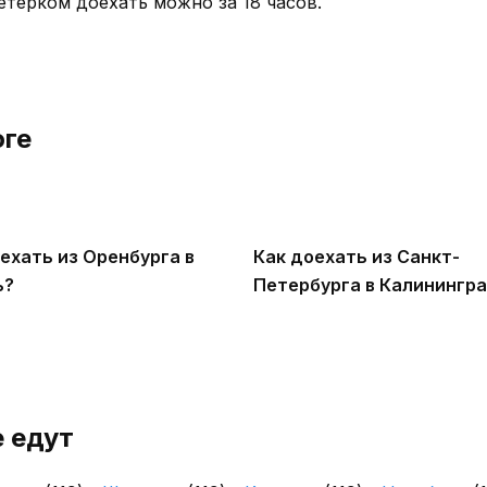
етерком доехать можно за 18 часов.
оге
ехать из Оренбурга в
Как доехать из Санкт-
ь?
Петербурга в Калинингр
 едут