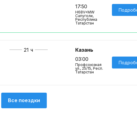
17:50
Подроб
H68V+MW
Сапуголи,
Республика
Татарстан
21 ч
Казань
03:00
Подроб
Профсоюзная
ул., 25/15, Респ.
Татарстан
Все поездки