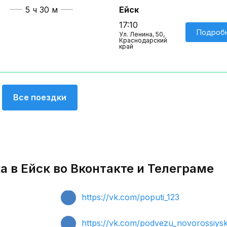
5 ч 30 м
Ейск
17:10
Подроб
Ул. Ленина, 50,
Краснодарский
край
Все поездки
 в Ейск во Вконтакте и Телеграме
https://vk.com/poputi_123
https://vk.com/podvezu_novorossiys