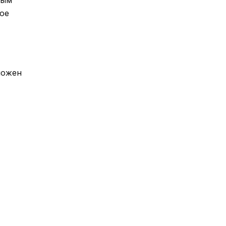
ое
ложен