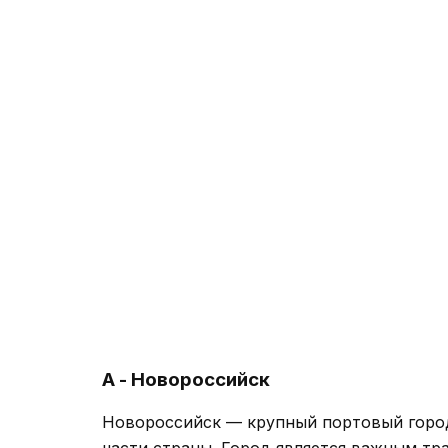
А - Новороссийск
Новороссийск — крупный портовый горо
части страны. Город является важным т