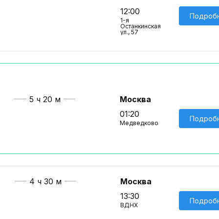
12:00
Подроб
1-я
Останкинская
ул., 57
5 ч 20 м
Москва
01:20
Подроб
Медведково
4 ч 30 м
Москва
13:30
Подроб
ВДНХ