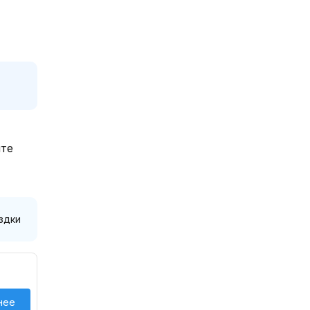
йте
здки
нее