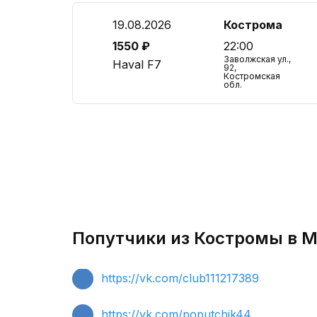
19.08.2026
Кострома
1550 ₽
22:00
Заволжская ул.,
Haval F7
92,
Костромская
обл.
Попутчики из Костромы в М
https://vk.com/club111217389
https://vk.com/poputchik44