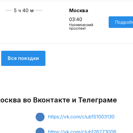
5 ч 40 м
Москва
03:40
Подроб
Нахимовский
проспект
Все поездки
осква во Вконтакте и Телеграме
https://vk.com/club151003130
https://vk.com/club126273008