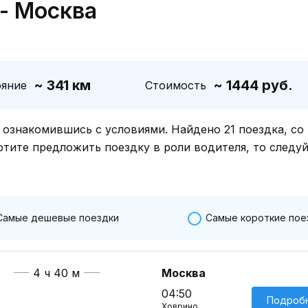
- Москва
~ 341 км
~ 1444 руб.
ояние
Стоимость
знакомившись с условиями. Найдено 21 поездка, со
отите предложить поездку в роли водителя, то следу
Самые дешевые поездки
Самые короткие пое
4 ч 40 м
Москва
04:50
Подроб
Ховрино