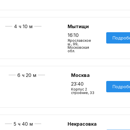
4 ч 10 м
Мытищи
16:10
Подроб
Ярославское
ш., 99,
Московская
обл.
6 ч 20 м
Москва
23:40
Подроб
Корпус 2
строение, 33
5 ч 40 м
Некрасовка