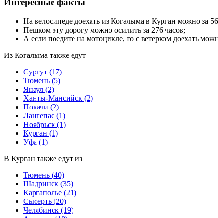
Интересные факты
На велосипеде доехать из Когалыма в Курган можно за 56
Пешком эту дорогу можно осилить за 276 часов;
А если поедите на мотоцикле, то с ветерком доехать можн
Из Когалыма также едут
Сургут
(17)
Тюмень
(5)
Янаул
(2)
Ханты-Мансийск
(2)
Покачи
(2)
Лангепас
(1)
Ноябрьск
(1)
Курган
(1)
Уфа
(1)
В Курган также едут из
Тюмень
(40)
Шадринск
(35)
Каргаполье
(21)
Сысерть
(20)
Челябинск
(19)