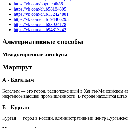
https://vk.com/poputchik86
https://vk.com/club58184805
https://vk.com/club132424881
https://vk.com/club194406293
https://vk.com/club83924178
https://vk.com/club94813242
Альтернативные способы
Междугородные автобусы
Маршрут
А - Когалым
Когалым — это город, расположенный в Ханты-Мансийском ав
нефтедобывающей промышленности. В городе находится штаб-
Б - Курган
Курга́н — город в России, административный центр Курганской