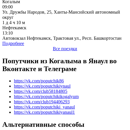
Когалым
09:00
Ул. Дружбы Народов, 25, Ханты-Мансийский автономный
округ
1 д 4 ч 10 м
Нефтекамск
13:10
Автовокзал Нефтекамск, Трактовая ул., Респ. Башкортостан
Подробнее
Все поездки
Попутчики из Когалыма в Янаул во
Вконтакте и Телеграме
https://vk.com/poputchik86
https://vk.com/poputchikiynaul
https://vk.com/club58184805
https://vk.com/poputchikikogalyum
https://vk.com/club194406293
https://vk.com/poputchiki_yanaul
https://vk.com/poputchikiyanaul1
Альтернативные способы