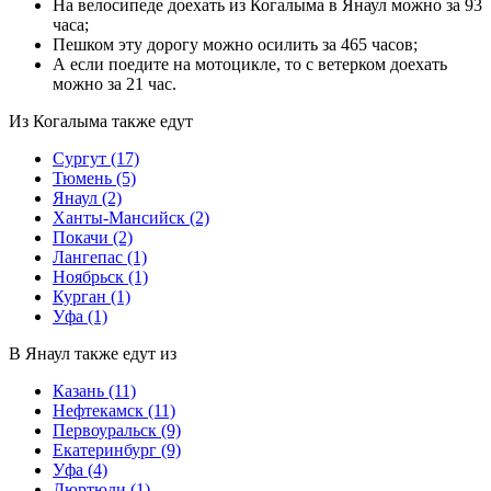
На велосипеде доехать из Когалыма в Янаул можно за 93
часа;
Пешком эту дорогу можно осилить за 465 часов;
А если поедите на мотоцикле, то с ветерком доехать
можно за 21 час.
Из Когалыма также едут
Сургут
(17)
Тюмень
(5)
Янаул
(2)
Ханты-Мансийск
(2)
Покачи
(2)
Лангепас
(1)
Ноябрьск
(1)
Курган
(1)
Уфа
(1)
В Янаул также едут из
Казань
(11)
Нефтекамск
(11)
Первоуральск
(9)
Екатеринбург
(9)
Уфа
(4)
Дюртюли
(1)