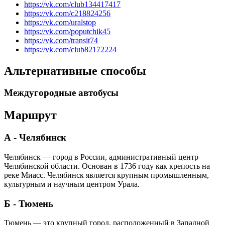
https://vk.com/club134417417
https://vk.com/c218824256
https://vk.com/uralstop
https://vk.com/poputchik45
https://vk.com/transit74
https://vk.com/club82172224
Альтернативные способы
Междугородные автобусы
Маршрут
А - Челябинск
Челябинск — город в России, административный центр
Челябинской области. Основан в 1736 году как крепость на
реке Миасс. Челябинск является крупным промышленным,
культурным и научным центром Урала.
Б - Тюмень
Тюмень — это крупный город, расположенный в Западной