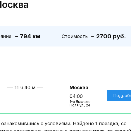
Москва
~ 794 км
~ 2700 руб.
ояние
Стоимость
11 ч 40 м
Москва
Подроб
04:00
1-я Ямского
Поля ул., 24
знакомившись с условиями. Найдено 1 поездка, со
отите предложить поездку в роли водителя, то следу