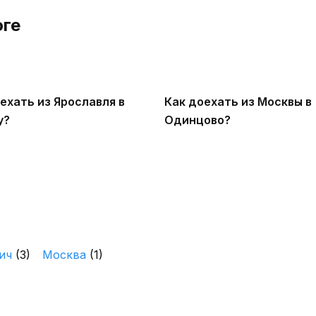
оге
ехать из Ярославля в
Как доехать из Москвы в
у?
Одинцово?
нич
(3)
Москва
(1)