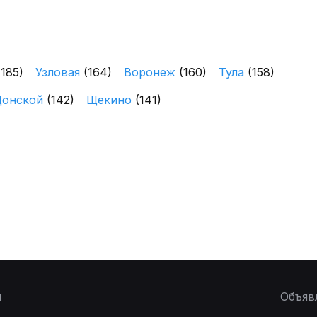
(185)
Узловая
(164)
Воронеж
(160)
Тула
(158)
Донской
(142)
Щекино
(141)
ы
Объяв