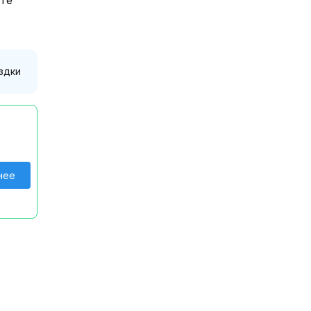
здки
нее