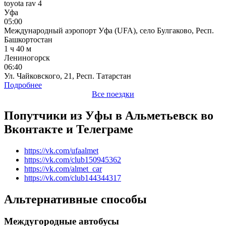
toyota rav 4
Уфа
05:00
Международный аэропорт Уфа (UFA), село Булгаково, Респ.
Башкортостан
1 ч 40 м
Лениногорск
06:40
Ул. Чайковского, 21, Респ. Татарстан
Подробнее
Все поездки
Попутчики из Уфы в Альметьевск во
Вконтакте и Телеграме
https://vk.com/ufaalmet
https://vk.com/club150945362
https://vk.com/almet_car
https://vk.com/club144344317
Альтернативные способы
Междугородные автобусы