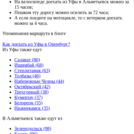
На велосипеде доехать из Уфы в Альметьевск можно за
15 часов;
Пешком эту дорогу можно осилить за 72 часа;
А если поедите на мотоцикле, то с ветерком доехать
можно за 4 часа.
Упоминания маршрута в блоге
Как доехать из Уфы в Оренбург?
Из Уфы также едут
Салават
(80)
Ишимбай
(68)
Стерлитамак
(63)
Толбазы
(46)
Набережные Челны
(44)
Октябрьский
(42)
Трехгорный
(38)
Кумертау
(37)
Белорецк
(35)
Нижнекамск
(35)
В Альметьевск также едут из
Зеленодольск
(98)
Казань
(96)