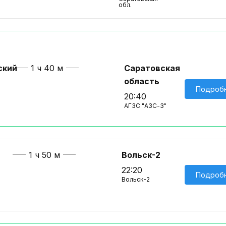
обл.
ский
1 ч 40 м
Саратовская
область
Подроб
20:40
АГЗС "АЗС-З"
1 ч 50 м
Вольск-2
22:20
Подроб
Вольск-2