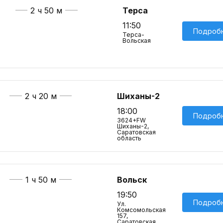
2 ч 50 м
Терса
11:50
Подроб
Терса-
Вольская
2 ч 20 м
Шиханы-2
18:00
Подроб
3624+FW
Шиханы-2,
Саратовская
область
1 ч 50 м
Вольск
19:50
Подроб
Ул.
Комсомольская,
157,
Саратовская