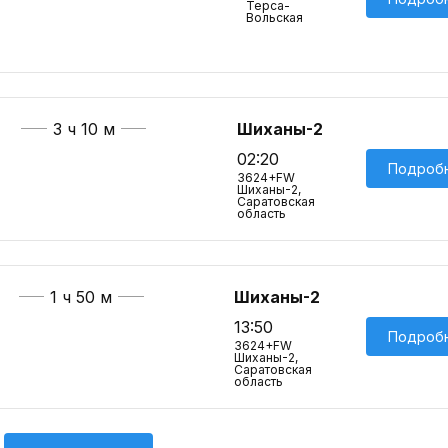
Терса-
Вольская
3 ч 10 м
Шиханы-2
02:20
Подроб
3624+FW
Шиханы-2,
Саратовская
область
1 ч 50 м
Шиханы-2
13:50
Подроб
3624+FW
Шиханы-2,
Саратовская
область