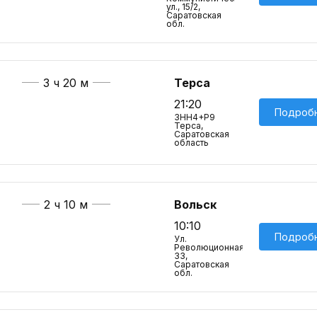
ул., 15/2,
Саратовская
обл.
3 ч 20 м
Терса
21:20
Подроб
3HH4+P9
Терса,
Саратовская
область
2 ч 10 м
Вольск
10:10
Подроб
Ул.
Революционная,
33,
Саратовская
обл.