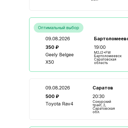
Оптимальный выбор
09.08.2026
Бартоломеев
350 ₽
19:00
M2J2+FW
Geely Belgee
Бартоломеевский,
Саратовская
X50
область
09.08.2026
Саратов
500 ₽
20:30
Сокурский
Toyota Rav4
тракт, 2,
Саратовская
обл.