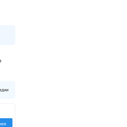
е
здки
нее