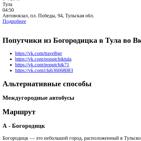
Тула
04:50
Автовокзал, пл. Победы, 94, Тульская обл.
Подробнее
Попутчики из Богородицка в Тула во В
https://vk.com/travelbgr
https://vk.com/poputchiktula
https://vk.com/poputchik71
https://vk.com/club36068083
Альтернативные способы
Междугородные автобусы
Маршрут
А - Богородицк
Богородицк — это небольшой город, расположенный в Тульской