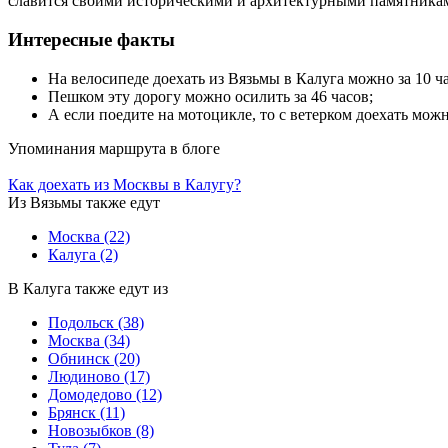
славится своими историческими и архитектурными памятникам
Интересные факты
На велосипеде доехать из Вязьмы в Калуга можно за 10 ча
Пешком эту дорогу можно осилить за 46 часов;
А если поедите на мотоцикле, то с ветерком доехать можно
Упоминания маршрута в блоге
Как доехать из Москвы в Калугу?
Из Вязьмы также едут
Москва
(22)
Калуга
(2)
В Калуга также едут из
Подольск
(38)
Москва
(34)
Обнинск
(20)
Людиново
(17)
Домодедово
(12)
Брянск
(11)
Новозыбков
(8)