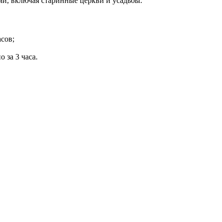
и, включая старинные церкви и усадьбы.
сов;
 за 3 часа.