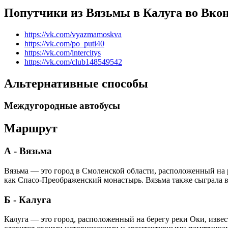
Попутчики из Вязьмы в Калуга во Вкон
https://vk.com/vyazmamoskva
https://vk.com/po_puti40
https://vk.com/intercitys
https://vk.com/club148549542
Альтернативные способы
Междугородные автобусы
Маршрут
А - Вязьма
Вязьма — это город в Смоленской области, расположенный на 
как Спасо-Преображенский монастырь. Вязьма также сыграла в
Б - Калуга
Калуга — это город, расположенный на берегу реки Оки, изве