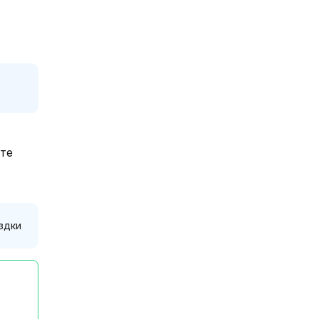
йте
здки