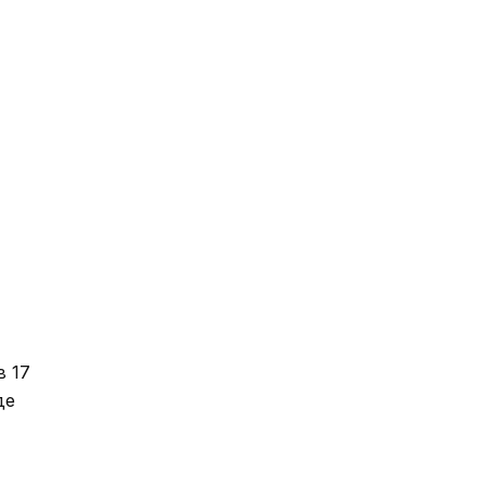
в 17
де