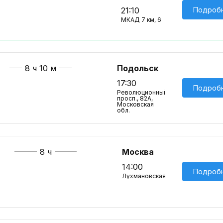
Подроб
21:10
МКАД 7 км, 6
8 ч 10 м
Подольск
17:30
Подроб
Революционный
просп., 82А,
Московская
обл.
8 ч
Москва
14:00
Подроб
Лухмановская