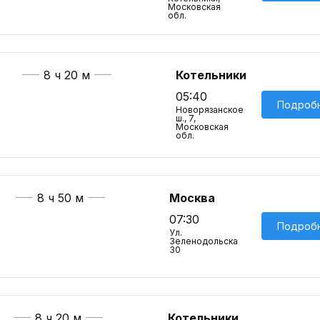
Московская
обл.
8 ч 20 м
Котельники
05:40
Подроб
Новорязанское
ш., 7,
Московская
обл.
8 ч 50 м
Москва
07:30
Подроб
Ул.
Зеленодольская,
30
8 ч 20 м
Котельники