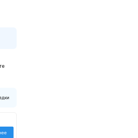
те
здки
нее