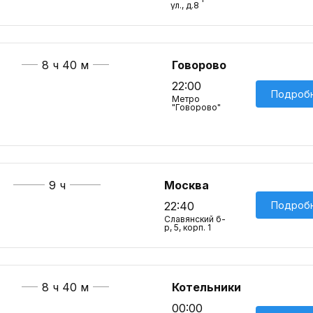
ул., д.8
8 ч 40 м
Говорово
22:00
Подроб
Метро
"Говорово"
9 ч
Москва
Подроб
22:40
Славянский б-
р, 5, корп. 1
8 ч 40 м
Котельники
00:00