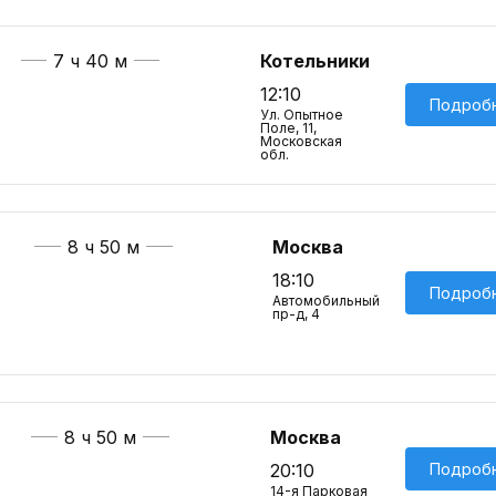
7 ч 40 м
Котельники
12:10
Подроб
Ул. Опытное
Поле, 11,
Московская
обл.
8 ч 50 м
Москва
18:10
Подроб
Автомобильный
пр-д, 4
8 ч 50 м
Москва
Подроб
20:10
14-я Парковая