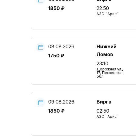
1850 ₽
22:50
АЗС ¨Арис¨
08.08.2026
Нижний
Ломов
1750 ₽
23:10
Дорожная ул.,
17, Пензенская
обл.
09.08.2026
Вирга
1850 ₽
02:50
АЗС ¨Арис¨