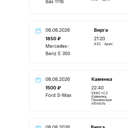
Ваз 1118
08.08.2026
Вирга
1850 ₽
21:20
АЗС ¨Арис¨
Mercedes-
Benz E 350
08.08.2026
Каменка
1500 ₽
22:40
5X9C+C3
Ford S-Max
Каменка,
Пензенская
область
08.08.2026
Вирга