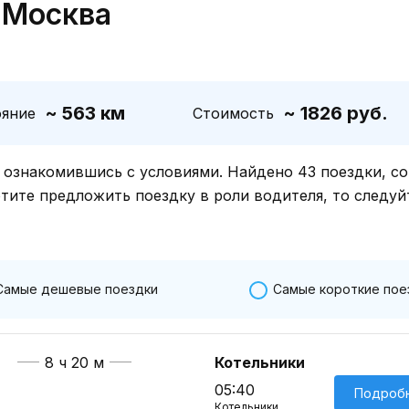
 Москва
~ 563 км
~ 1826 руб.
ояние
Стоимость
знакомившись с условиями. Найдено 43 поездки, со
отите предложить поездку в роли водителя, то следуй
Самые дешевые поездки
Самые короткие пое
8 ч 20 м
Котельники
05:40
Подроб
Котельники,