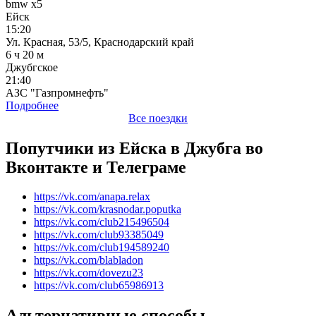
bmw x5
Ейск
15:20
Ул. Красная, 53/5, Краснодарский край
6 ч 20 м
Джубгское
21:40
АЗС "Газпромнефть"
Подробнее
Все поездки
Попутчики из Ейска в Джубга во
Вконтакте и Телеграме
https://vk.com/anapa.relax
https://vk.com/krasnodar.poputka
https://vk.com/club215496504
https://vk.com/club93385049
https://vk.com/club194589240
https://vk.com/blabladon
https://vk.com/dovezu23
https://vk.com/club65986913
Альтернативные способы