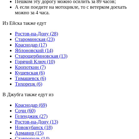
Пешком эту дорогу можно осилить за 89 часов;
А если поедите на мотоцикле, то с ветерком доехать
можно за 4 часа.
Из Ейска также едут
Ростов-на-Дону
(28)
Староминская
(23)
Краснодар
(17)
Яблоновский
(14)
Старощербиновская
(13)
Горячий Ключ
(10)
Кропоткин
(7)
Кущевская
(6)
Тимашевск
(6)
Тихорецк
(6)
В Джубга также едут из
Краснодар
(69)
Сочи
(60)
Геленджик
(27)
Ростов-на-Дону
(13)
Новокубанск
(18)
Армавир
(15)
Ставрополь
(14)