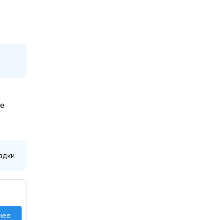
те
здки
нее