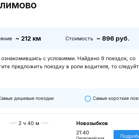
Климово
~ 212 км
~ 896 руб.
ояние
Стоимость
знакомившись с условиями. Найдено 9 поездок, со
тите предложить поездку в роли водителя, то следуй
Самые дешевые поездки
Самые короткие пое
2 ч 40 м
Новозыбков
21:40
Подроб
Первомайская