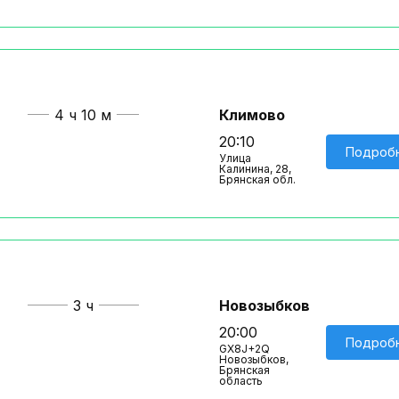
4 ч 10 м
Климово
20:10
Подроб
Улица
Калинина, 28,
Брянская обл.
3 ч
Новозыбков
20:00
Подроб
GX8J+2Q
Новозыбков,
Брянская
область