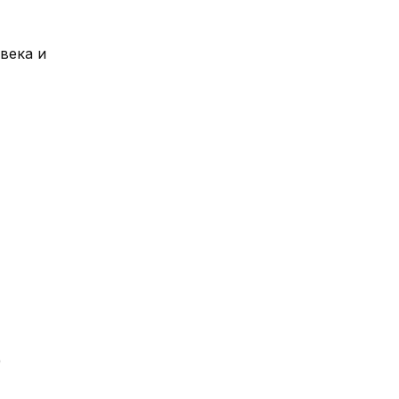
века и
)