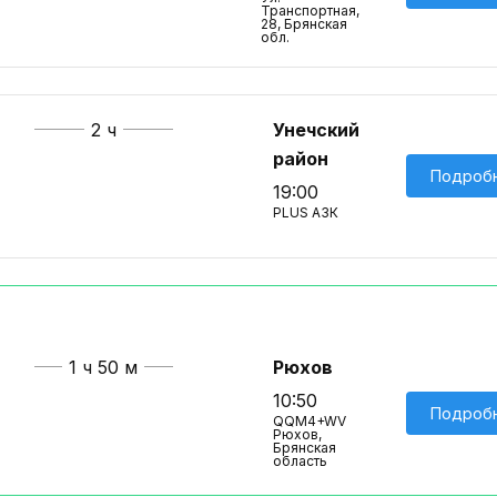
Транспортная,
28, Брянская
обл.
2 ч
Унечский
район
Подроб
19:00
PLUS АЗК
1 ч 50 м
Рюхов
10:50
Подроб
QQM4+WV
Рюхов,
Брянская
область