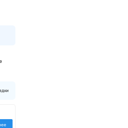
е
здки
нее