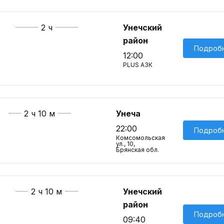
2 ч
Унечский
район
Подроб
12:00
PLUS АЗК
2 ч 10 м
Унеча
22:00
Подроб
Комсомольская
ул., 10,
Брянская обл.
2 ч 10 м
Унечский
район
Подроб
09:40