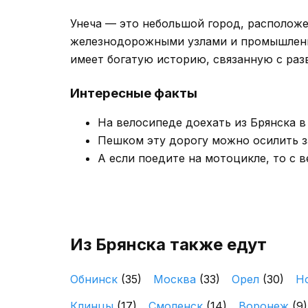
Унеча — это небольшой город, расположе
железнодорожными узлами и промышленны
имеет богатую историю, связанную с ра
Интересные факты
На велосипеде доехать из Брянска в 
Пешком эту дорогу можно осилить за
А если поедите на мотоцикле, то с в
Из Брянска также едут
Обнинск
(35)
Москва
(33)
Орел
(30)
Н
Клинцы
(17)
Смоленск
(14)
Воронеж
(9)