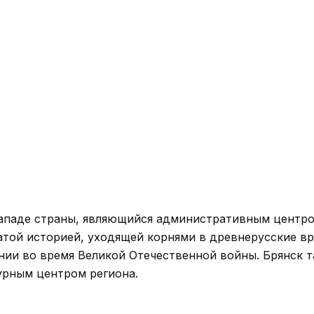
западе страны, являющийся административным центр
гатой историей, уходящей корнями в древнерусские в
нии во время Великой Отечественной войны. Брянск 
урным центром региона.