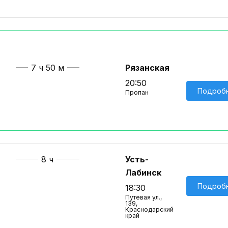
7 ч 50 м
Рязанская
20:50
Подроб
Пропан
8 ч
Усть-
Лабинск
Подроб
18:30
Путевая ул.,
139,
Краснодарский
край