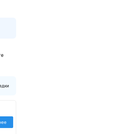
те
здки
нее