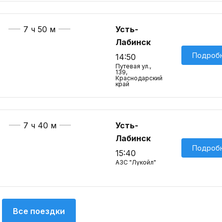
7 ч 50 м
Усть-
Лабинск
Подроб
14:50
Путевая ул.,
139,
Краснодарский
край
7 ч 40 м
Усть-
Лабинск
Подроб
15:40
АЗС "Лукойл"
Все поездки