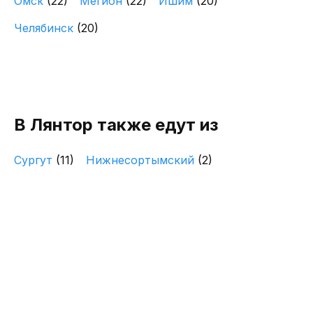
Омск
(22)
Мегион
(22)
Ишим
(20)
Челябинск
(20)
В Лянтор также едут из
Сургут
(11)
Нижнесортымский
(2)