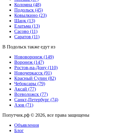
Коломна
(48)
Подольск
(45)
Ковылкино
(23)
Шацк
(13)
Елатьма
(13)
Сасово
(11)
Саратов
(11)
В Подольск также едут из
Нововоронеж
(149)
Воронеж
(147)
Ростов-на-Дону
(110)
Новочеркасск
(91)
Красный Сулин
(82)
Чебоксары
(79)
Аксай
(77)
Всеволожск
(77)
Санкт-Петербург
(74)
Азов
(71)
Попутчик.рф © 2026, все права защищены
Объявления
Блог