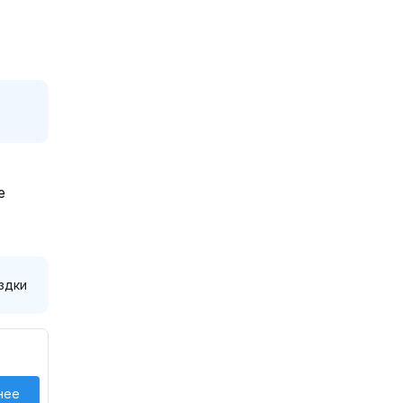
е
здки
нее