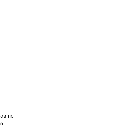
дов по
ой