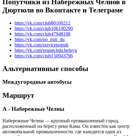
Попутчики из Набережных Челнов в
Дюртюли во Вконтакте и Телеграме
https://vk.com/club80100212
https://vk.com/club106100290
https://vk.com/club47948188
https://vk.com/po_puti_du
https://vk.com/servicepoputi
https://vk.com/poputchikchelnyu
https://vk.com/club150943796
Альтернативные способы
Междугородные автобусы
Маршрут
А - Набережные Челны
Набережные Челны — крупный промышленный город,
расположенный на берегу реки Кама. Он известен как центр
автомобильной промышленности, где находится один из