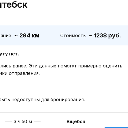
итебск
~ 294 км
~ 1238 руб.
ояние
Стоимость
уту нет.
ались ранее. Эти данные помогут примерно оценить
чки отправления.
у
быть недоступны для бронирования.
3 ч 50 м
Віцебск