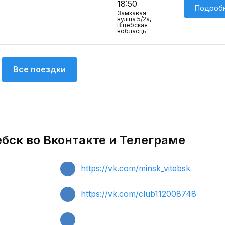
18:50
Подроб
Замкавая
вулiца 5/2а,
Віцебская
вобласць
Все поездки
бск во Вконтакте и Телеграме
https://vk.com/minsk_vitebsk
https://vk.com/club112008748