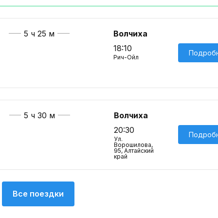
5 ч 25 м
Волчиха
18:10
Подроб
Рич-Ойл
5 ч 30 м
Волчиха
20:30
Подроб
Ул.
Ворошилова,
95, Алтайский
край
Все поездки