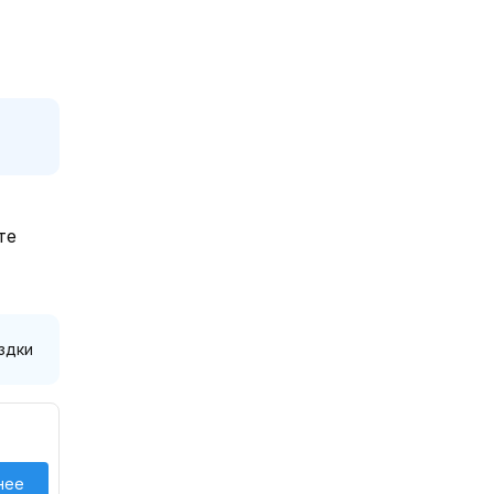
те
здки
нее