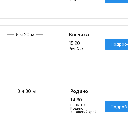
5 ч 20 м
Волчиха
15:20
Подроб
Рич-Ойл
3 ч 30 м
Родино
14:30
F63V+PX
Подроб
Родино,
Алтайский край