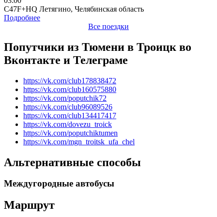
03:00
C47F+HQ Летягино, Челябинская область
Подробнее
Все поездки
Попутчики из Тюмени в Троицк во
Вконтакте и Телеграме
https://vk.com/club178838472
https://vk.com/club160575880
https://vk.com/poputchik72
https://vk.com/club96089526
https://vk.com/club134417417
https://vk.com/dovezu_troick
https://vk.com/poputchiktumen
https://vk.com/mgn_troitsk_ufa_chel
Альтернативные способы
Междугородные автобусы
Маршрут