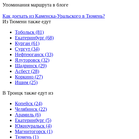
Упоминания маршрута в блоге
Как доехать из Каменска-Уральского в Тюмень?
Из Тюмени также едут
Тобольск
(81)
Екатеринбург
(68)
Курган
(61)
Сургут
(34)
Нефтеюганск
(33)
Ялуторовск
(32)
Шадринск
(29)
Асбест
(28)
Коркино
(27)
Ишим
(25)
В Троицк также едут из
Копейск
(24)
Челябинск
(22)
Арамиль
(6)
Екатеринбург
(5)
Южноуральск
(4)
Магнитогорск
(1)
Тюмень
(1)