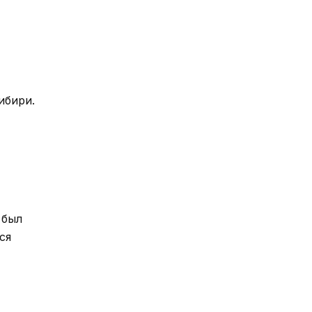
ибири.
 был
ся