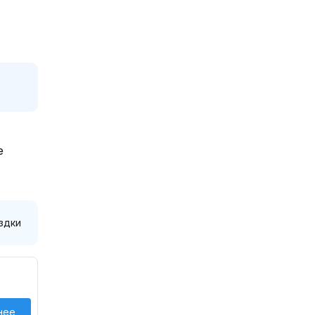
е
здки
нее