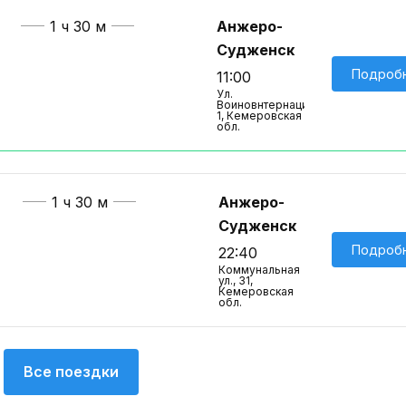
1 ч 30 м
Анжеро-
Судженск
Подроб
11:00
Ул.
Воиновнтернационалистов,
1, Кемеровская
обл.
1 ч 30 м
Анжеро-
Судженск
Подроб
22:40
Коммунальная
ул., 31,
Кемеровская
обл.
Все поездки