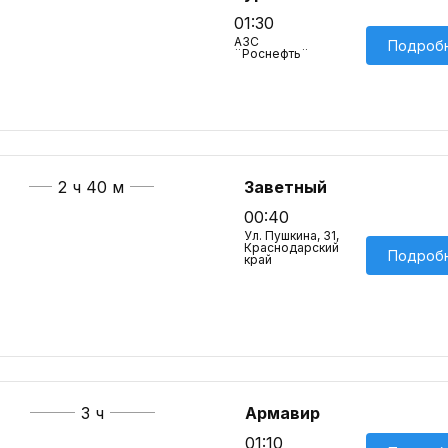
01:30
АЗС
Подроб
¨Роснефть¨
2 ч 40 м
Заветный
00:40
Ул. Пушкина, 31,
Краснодарский
Подроб
край
3 ч
Армавир
01:10