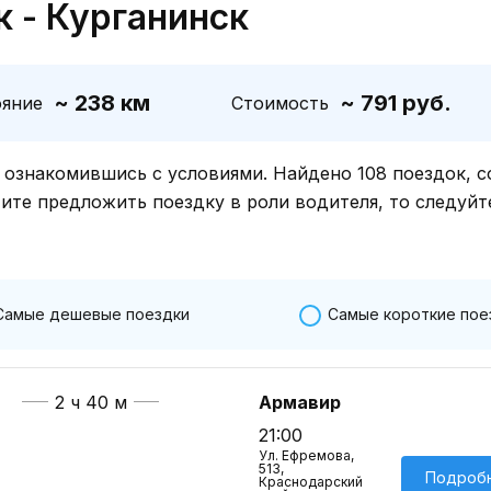
к - Курганинск
~ 238 км
~ 791 руб.
ояние
Стоимость
знакомившись с условиями. Найдено 108 поездок, с
тите предложить поездку в роли водителя, то следуйт
Самые дешевые поездки
Самые короткие пое
2 ч 40 м
Армавир
21:00
Ул. Ефремова,
513,
Подроб
Краснодарский