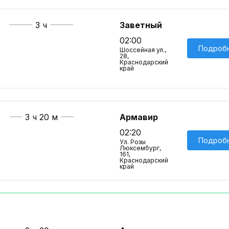
3 ч
Заветный
02:00
Подроб
Шоссейная ул.,
28,
Краснодарский
край
3 ч 20 м
Армавир
02:20
Подроб
Ул. Розы
Люксембург,
161,
Краснодарский
край