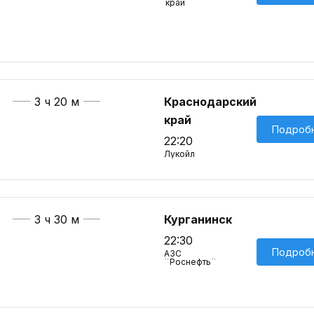
край
3 ч 20 м
Краснодарский
край
Подроб
22:20
Лукойл
3 ч 30 м
Курганинск
22:30
Подроб
АЗС
¨Роснефть¨