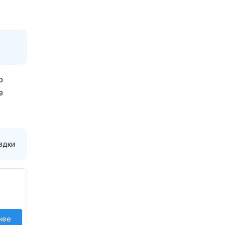
о
е
здки
нее