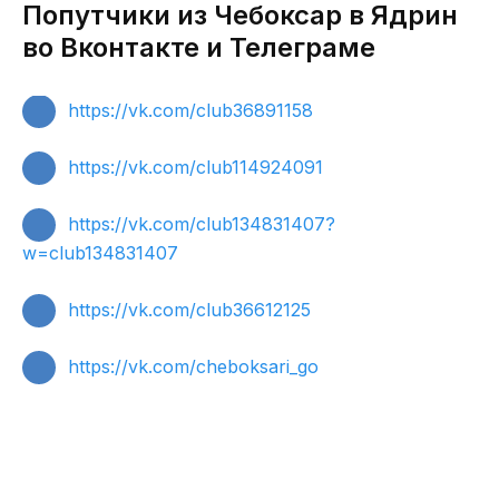
Попутчики из Чебоксар в Ядрин
во Вконтакте и Телеграме
https://vk.com/club36891158
https://vk.com/club114924091
https://vk.com/club134831407?
w=club134831407
https://vk.com/club36612125
https://vk.com/cheboksari_go