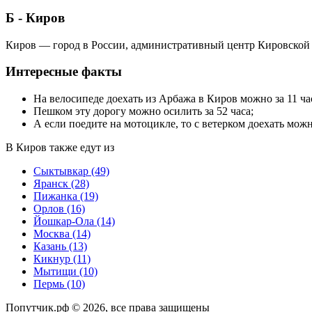
Б - Киров
Киров — город в России, административный центр Кировской о
Интересные факты
На велосипеде доехать из Арбажа в Киров можно за 11 ча
Пешком эту дорогу можно осилить за 52 часа;
А если поедите на мотоцикле, то с ветерком доехать можно
В Киров также едут из
Сыктывкар
(49)
Яранск
(28)
Пижанка
(19)
Орлов
(16)
Йошкар-Ола
(14)
Москва
(14)
Казань
(13)
Кикнур
(11)
Мытищи
(10)
Пермь
(10)
Попутчик.рф © 2026, все права защищены