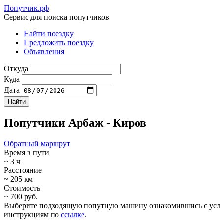
Попутчик.рф
Сервис для поиска попутчиков
Найти поездку
Предложить поездку
Объявления
Откуда
Куда
Дата
Попутчики Арбаж - Киров
Обратный маршрут
Время в пути
~ 3 ч
Расстояние
~ 205 км
Стоимость
~ 700 руб.
Выберите подходящую попутную машину ознакомившись с услови
инструкциям по
ссылке
.