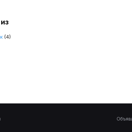
 из
ск
(4)
ы
Объяв