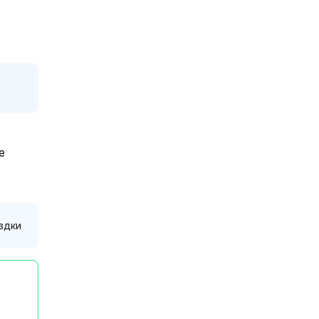
е
здки