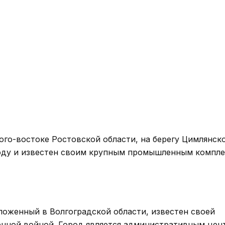
го-востоке Ростовской области, на берегу Цимлянск
году и известен своим крупным промышленным компле
ложенный в Волгоградской области, известен своей
венной войной. Город является административным цен