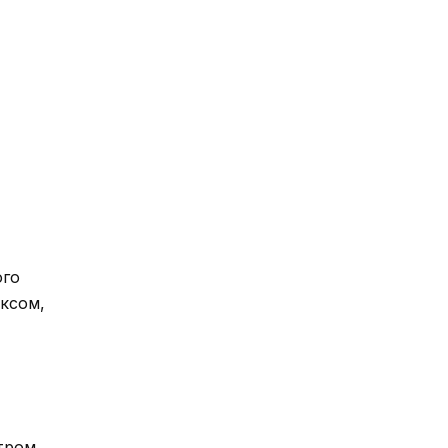
ого
ксом,
тром