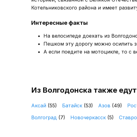
Котельниковского района и имеет разви
Интересные факты
На велосипеде доехать из Волгодонс
Пешком эту дорогу можно осилить за
А если поедите на мотоцикле, то с в
Из Волгодонска также едут
Аксай
(55)
Батайск
(53)
Азов
(49)
Рос
Волгоград
(7)
Новочеркасск
(5)
Ставр