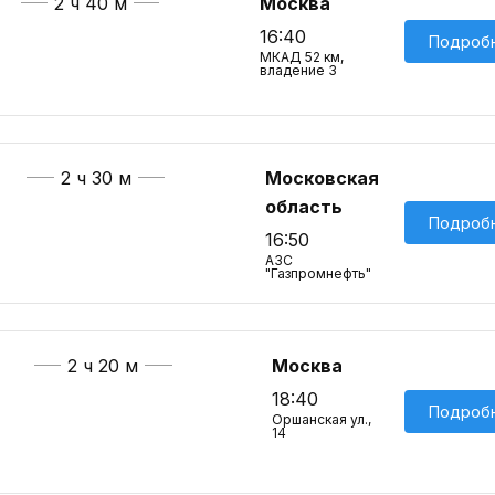
2 ч 40 м
Москва
16:40
Подроб
МКАД 52 км,
владение 3
2 ч 30 м
Московская
область
Подроб
16:50
АЗС
"Газпромнефть"
2 ч 20 м
Москва
18:40
Подроб
Оршанская ул.,
14