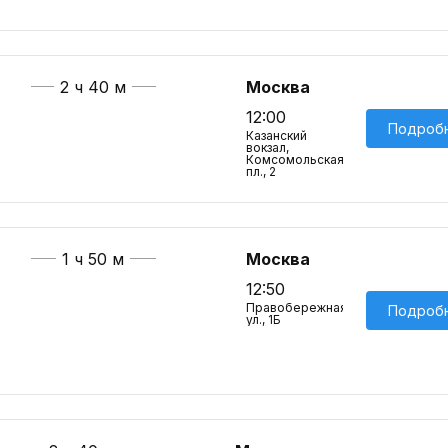
2 ч 40 м
Москва
12:00
Подроб
Казанский
вокзал,
Комсомольская
пл., 2
1 ч 50 м
Москва
12:50
Правобережная
Подроб
ул., 1Б