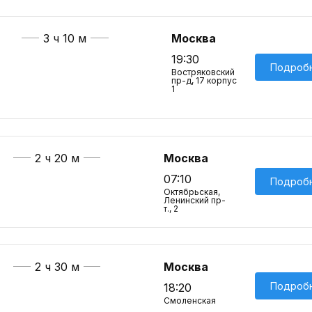
3 ч 10 м
Москва
19:30
Подроб
Востряковский
пр-д, 17 корпус
1
2 ч 20 м
Москва
07:10
Подроб
Октябрьская,
Ленинский пр-
т., 2
2 ч 30 м
Москва
Подроб
18:20
Смоленская