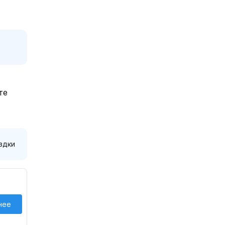
те
здки
нее