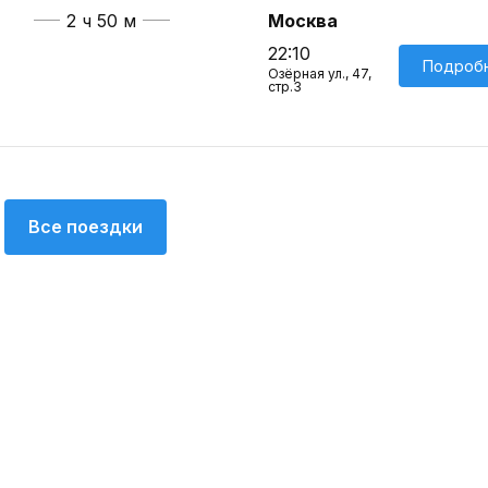
2 ч 50 м
Москва
22:10
Подроб
Озёрная ул., 47,
стр.3
Все поездки