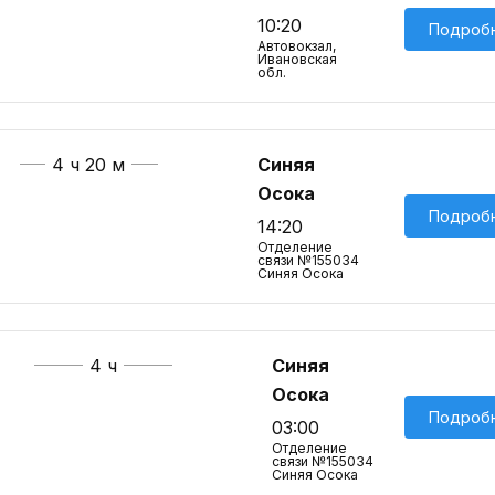
10:20
Подроб
Автовокзал,
Ивановская
обл.
4 ч 20 м
Синяя
Осока
Подроб
14:20
Отделение
связи №155034
Синяя Осока
4 ч
Синяя
Осока
Подроб
03:00
Отделение
связи №155034
Синяя Осока