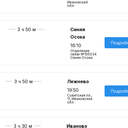
Ивановская
обл.
3 ч 50 м
Синяя
Осока
Подроб
16:10
Отделение
связи №155034
Синяя Осока
3 ч 50 м
Лежнево
19:50
Подроб
Советская пл.,
11, Ивановская
обл.
3 ч 30 м
Иваново