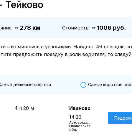
- Тейково
~ 278 км
~ 1006 руб.
ояние
Стоимость
знакомившись с условиями. Найдено 46 поездок, со
отите предложить поездку в роли водителя, то следуй
Самые дешевые поездки
Самые короткие пое
4 ч 20 м
Иваново
14:20
Подроб
Автовокзал,
Ивановская
обл.