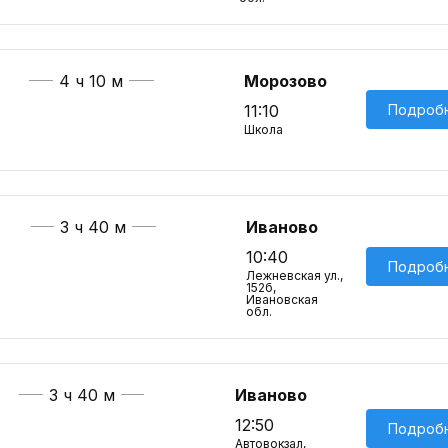
4 ч 10 м
Морозово
Подроб
11:10
Школа
3 ч 40 м
Иваново
10:40
Подроб
Лежневская ул.,
152б,
Ивановская
обл.
3 ч 40 м
Иваново
12:50
Подроб
Автовокзал,