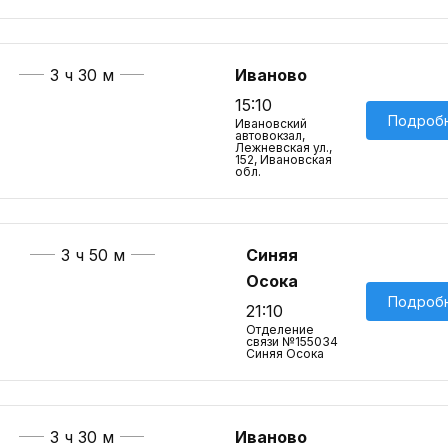
3 ч 30 м
Иваново
15:10
Подроб
Ивановский
автовокзал,
Лежневская ул.,
152, Ивановская
обл.
3 ч 50 м
Синяя
Осока
Подроб
21:10
Отделение
связи №155034
Синяя Осока
3 ч 30 м
Иваново