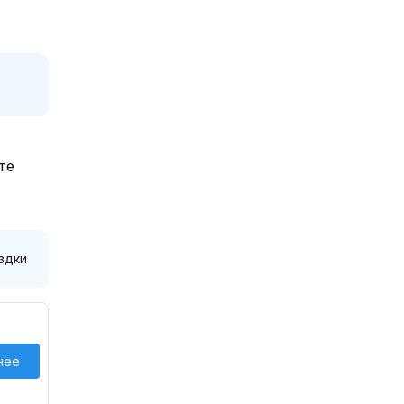
те
здки
нее