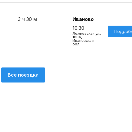
3 ч 30 м
Иваново
10:30
Подроб
Лежневская ул.,
160А,
Ивановская
обл.
Все поездки