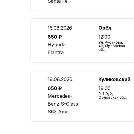
Santa Fe
16.08.2026
Орёл
650 ₽
12:00
Ул. Русанова,
Hyundai
43, Орловская
обл.
Elantra
19.08.2026
Куликовский
650 ₽
19:00
Р-119, 2,
Mercedes-
Орловская обл.
Benz S-Class
S63 Amg