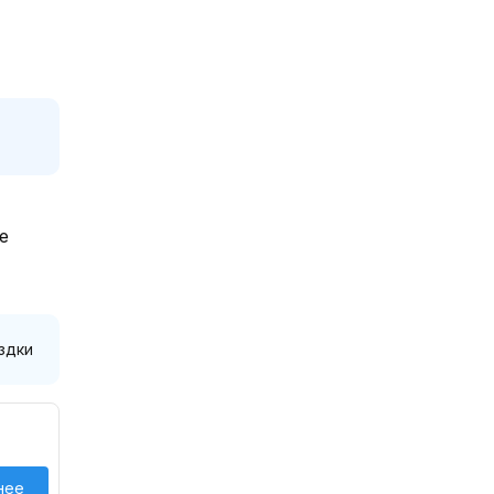
е
здки
нее