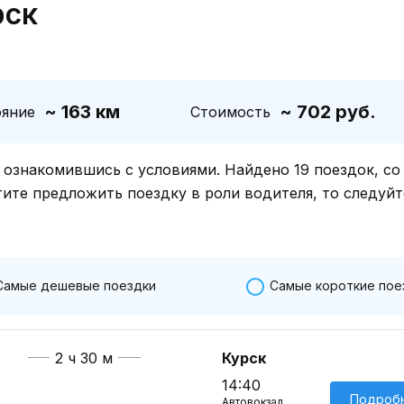
рск
~ 163 км
~ 702 руб.
ояние
Стоимость
знакомившись с условиями. Найдено 19 поездок, со
тите предложить поездку в роли водителя, то следуйт
Самые дешевые поездки
Самые короткие пое
2 ч 30 м
Курск
14:40
Подроб
Автовокзал