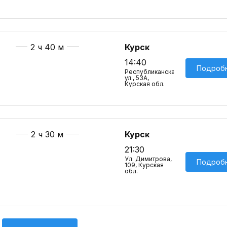
2 ч 40 м
Курск
14:40
Подроб
Республиканская
ул., 53А,
Курская обл.
2 ч 30 м
Курск
21:30
Ул. Димитрова,
Подроб
109, Курская
обл.