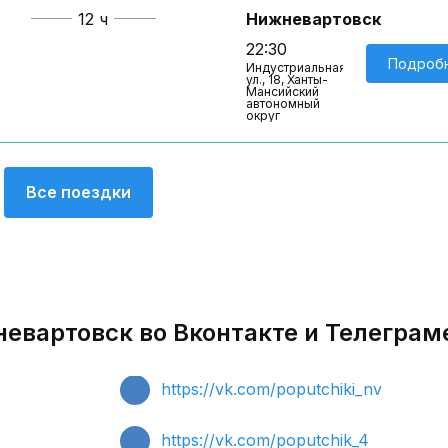
12 ч
Нижневартовск
22:30
Подроб
Индустриальная
ул., 18, Ханты-
Мансийский
автономный
округ
Все поездки
невартовск во Вконтакте и Телеграм
https://vk.com/poputchiki_nv
https://vk.com/poputchik_4