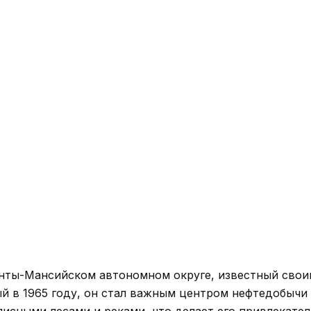
анты-Мансийском автономном округе, известный сво
 в 1965 году, он стал важным центром нефтедобычи
исными лесами и реками, что делает его привлекате