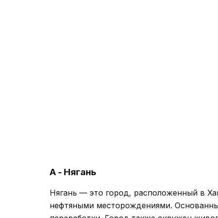
А - Нягань
Нягань — это город, расположенный в Х
нефтяными месторождениями. Основанный
переработки. Город также окружен живоп