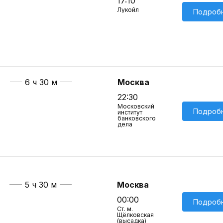
17:10
Лукойл
Подроб
6 ч 30 м
Москва
22:30
Московский
Подроб
институт
банковского
дела
5 ч 30 м
Москва
00:00
Подроб
Ст. м.
Щёлковская
(высадка)