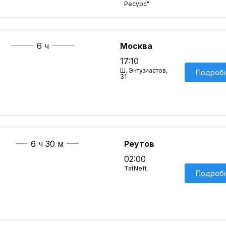
Ресурс"
6 ч
Москва
17:10
Ш. Энтузиастов,
Подроб
31
6 ч 30 м
Реутов
02:00
TatNeft
Подроб