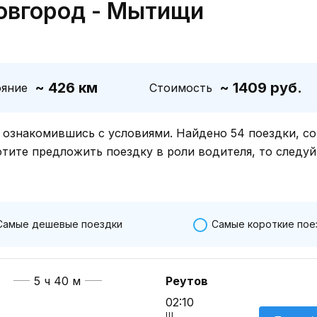
овгород - Мытищи
~ 426 км
~ 1409 руб.
ояние
Стоимость
знакомившись с условиями. Найдено 54 поездки, со
отите предложить поездку в роли водителя, то следуй
Самые дешевые поездки
Самые короткие пое
5 ч 40 м
Реутов
02:10
Ш.