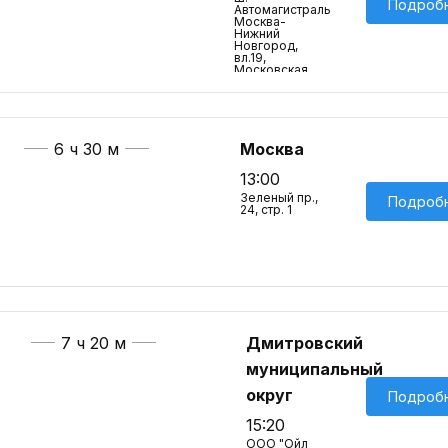
Подроб
Автомагистраль
Москва-
Нижний
Новгород,
вл.19,
Московская
обл.
6 ч 30 м
Москва
13:00
Зеленый пр.,
Подроб
24, стр. 1
7 ч 20 м
Дмитровский
муниципальный
округ
Подроб
15:20
ООО "Ойл