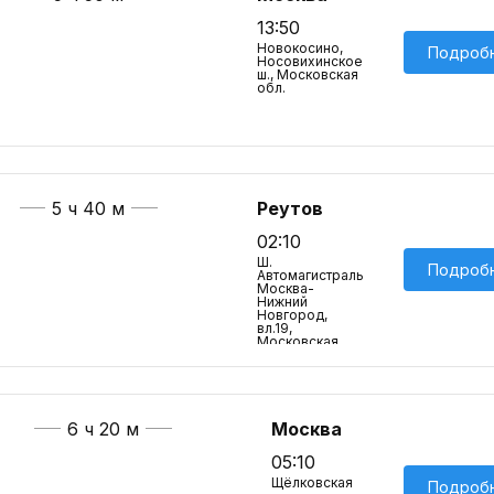
13:50
Новокосино,
Подроб
Носовихинское
ш., Московская
обл.
5 ч 40 м
Реутов
02:10
Ш.
Подроб
Автомагистраль
Москва-
Нижний
Новгород,
вл.19,
Московская
обл.
6 ч 20 м
Москва
05:10
Щёлковская
Подроб