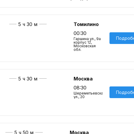
5 ч 30 м
Томилино
00:30
Подроб
Гаршина ул., 9а
корпус 12,
Московская
обл.
5 ч 30 м
Москва
08:30
Подроб
Шереметьевская
ул., 20
5 ч 50 м
Москва