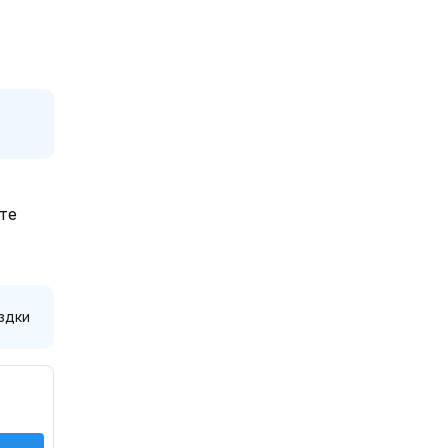
те
здки