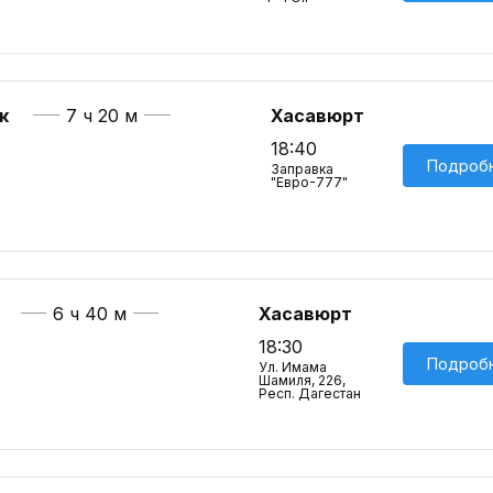
к
7 ч 20 м
Хасавюрт
18:40
Подроб
Заправка
"Евро-777"
6 ч 40 м
Хасавюрт
18:30
Подроб
Ул. Имама
Шамиля, 226,
Респ. Дагестан