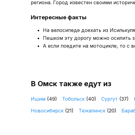
региона. Город известен своими историч
Интересные факты
На велосипеде доехать из Исилькуля
Пешком эту дорогу можно осилить за
А если поедите на мотоцикле, то с в
В Омск также едут из
Ишим
(49)
Тобольск
(40)
Сургут
(37)
Новосибирск
(21)
Тюкалинск
(20)
Бара