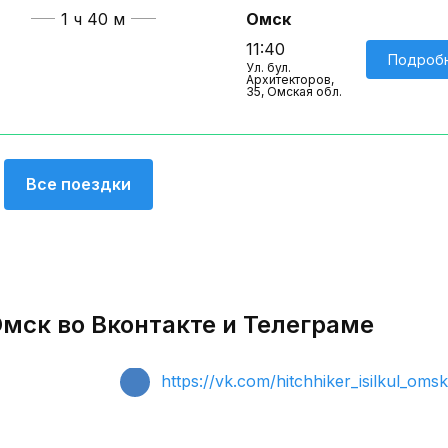
1 ч 40 м
Омск
11:40
Подроб
Ул. бул.
Архитекторов,
35, Омская обл.
Все поездки
Омск во Вконтакте и Телеграме
https://vk.com/hitchhiker_isilkul_oms