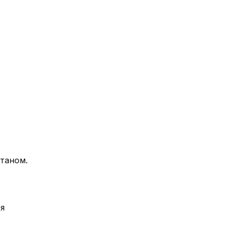
таном.
я