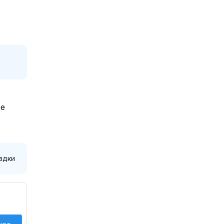
те
здки