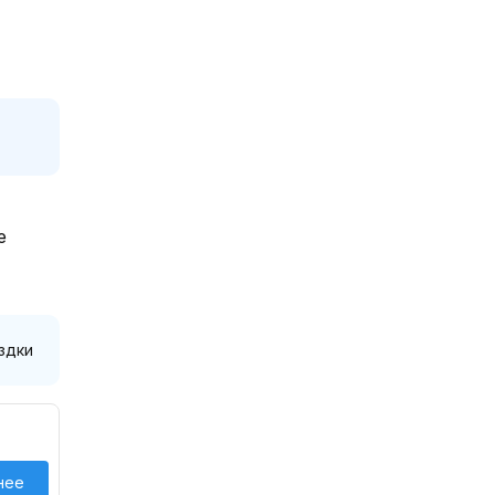
е
здки
нее