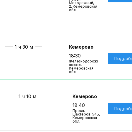
Молодежный,
2, Кемеровская
обл.
1 ч 30 м
Кемерово
18:30
Подроб
Железнодорожный
вокзал,
Кемеровская
обл.
1 ч 10 м
Кемерово
18:40
Подроб
Просп.
Шахтёров, 54Б,
Кемеровская
обл.