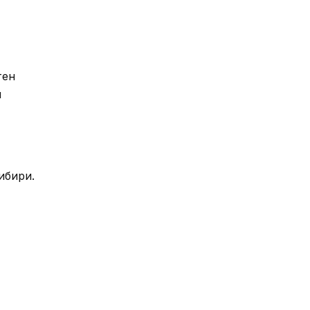
тен
м
ибири.