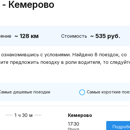
 - Кемерово
~ 128 км
~ 535 руб.
ояние
Стоимость
знакомившись с условиями. Найдено 8 поездок, со
тите предложить поездку в роли водителя, то следуйт
Самые дешевые поездки
Самые короткие пое
1 ч 30 м
Кемерово
17:30
Подроб
Просп.