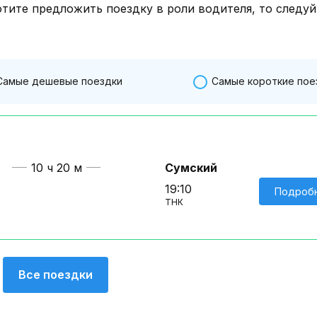
отите предложить поездку в роли водителя, то следуй
Самые дешевые поездки
Самые короткие пое
10 ч 20 м
Сумский
19:10
Подроб
ТНК
Все поездки