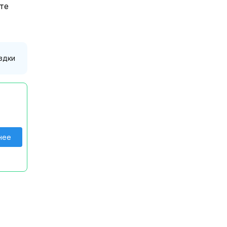
те
здки
нее