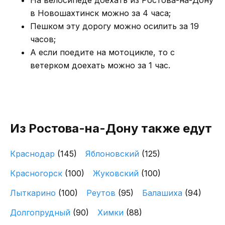
На велосипеде доехать из Ростова-на-Дону
в Новошахтинск можно за 4 часа;
Пешком эту дорогу можно осилить за 19
часов;
А если поедите на мотоцикле, то с
ветерком доехать можно за 1 час.
Из Ростова-на-Дону также едут
Краснодар
(145)
Яблоновский
(125)
Красногорск
(100)
Жуковский
(100)
Лыткарино
(100)
Реутов
(95)
Балашиха
(94)
Долгопрудный
(90)
Химки
(88)