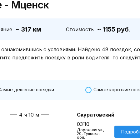
 - Мценск
~ 317 км
~ 1155 руб.
ояние
Стоимость
знакомившись с условиями. Найдено 48 поездок, со
тите предложить поездку в роли водителя, то следуй
Самые дешевые поездки
Самые короткие пое
4 ч 10 м
Скуратовский
03:10
Дорожная ул.,
Подроб
20, Тульская
обл.