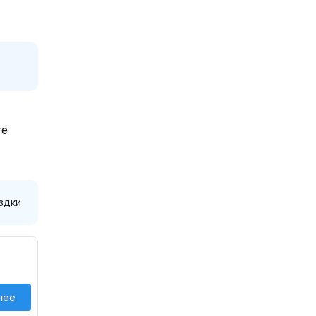
те
здки
нее