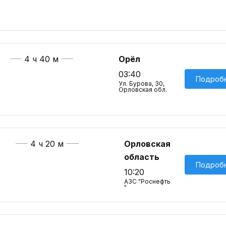
4 ч 40 м
Орёл
03:40
Подроб
Ул. Бурова, 30,
Орловская обл.
4 ч 20 м
Орловская
область
Подроб
10:20
АЗС "Роснефть
"