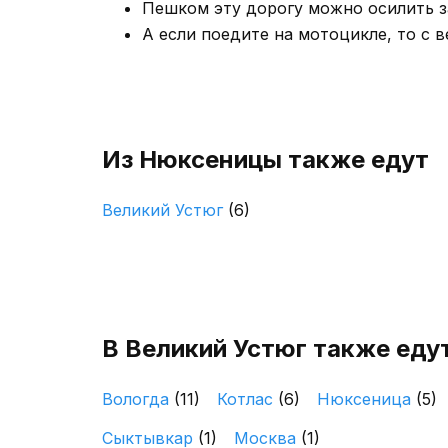
Пешком эту дорогу можно осилить за
А если поедите на мотоцикле, то с в
Из Нюксеницы также едут
Великий Устюг
(6)
В Великий Устюг также едут
Вологда
(11)
Котлас
(6)
Нюксеница
(5)
Сыктывкар
(1)
Москва
(1)