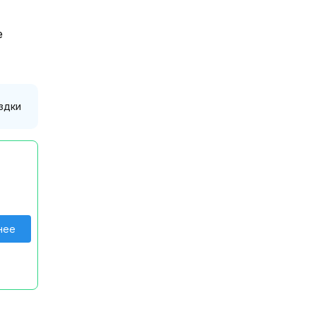
е
здки
нее