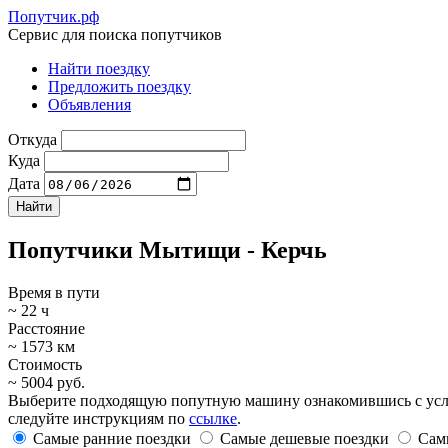
Попутчик.рф
Сервис для поиска попутчиков
Найти поездку
Предложить поездку
Объявления
Откуда
Куда
Дата
Попутчики Мытищи - Керчь
Время в пути
~ 22 ч
Расстояние
~ 1573 км
Стоимость
~ 5004 руб.
Выберите подходящую попутную машину ознакомившись с услови
следуйте инструкциям по
ссылке
.
Самые ранние поездки
Самые дешевые поездки
Сам