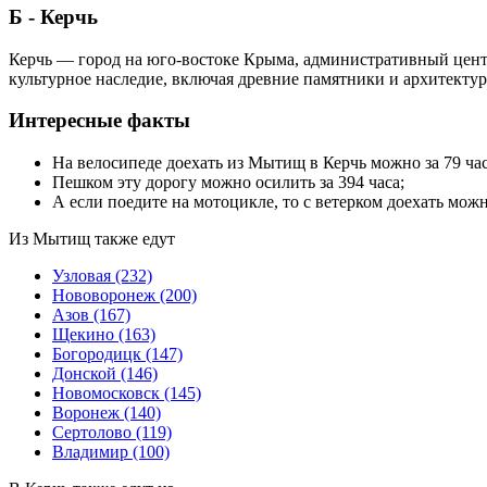
Б - Керчь
Керчь — город на юго-востоке Крыма, административный центр 
культурное наследие, включая древние памятники и архитекту
Интересные факты
На велосипеде доехать из Мытищ в Керчь можно за 79 час
Пешком эту дорогу можно осилить за 394 часа;
А если поедите на мотоцикле, то с ветерком доехать можн
Из Мытищ также едут
Узловая
(232)
Нововоронеж
(200)
Азов
(167)
Щекино
(163)
Богородицк
(147)
Донской
(146)
Новомосковск
(145)
Воронеж
(140)
Сертолово
(119)
Владимир
(100)