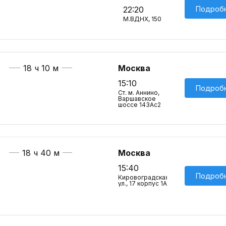
Подроб
22:20
М.ВДНХ, 150
18 ч 10 м
Москва
15:10
Подроб
Ст. м. Аннино,
Варшавское
шоссе 143Ас2
18 ч 40 м
Москва
15:40
Подроб
Кировоградская
ул., 17 корпус 1А