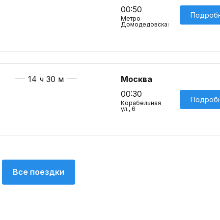
00:50
Подроб
Метро
Домодедовская
14 ч 30 м
Москва
00:30
Подроб
Корабельная
ул., 6
Все поездки