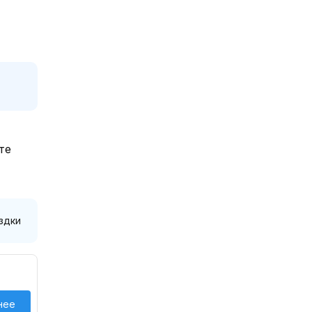
те
здки
нее