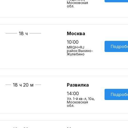
Московская
обл.
18 ч
Москва
10:00
Подроб
MRQH+RJ
район Выхино-
Жулебино
18 ч 20 м
Развилка
14:00
Подроб
Ул. 1-й кв-л, 10а,
Московская
обл.