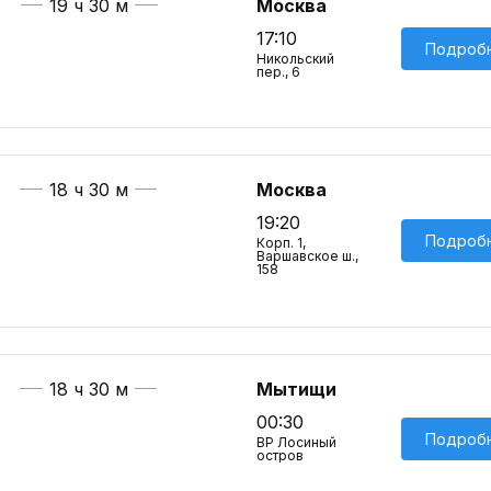
19 ч 30 м
Москва
17:10
Подроб
Никольский
пер., 6
18 ч 30 м
Москва
19:20
Подроб
Корп. 1,
Варшавское ш.,
158
18 ч 30 м
Мытищи
00:30
Подроб
BP Лосиный
остров