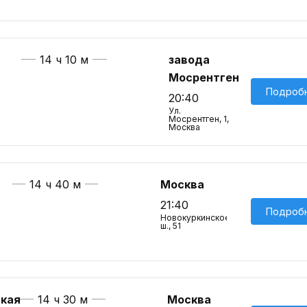
14 ч 10 м
завода
Мосрентген
Подроб
20:40
Ул.
Мосрентген, 1,
Москва
14 ч 40 м
Москва
21:40
Подроб
Новокуркинское
ш., 51
кая
14 ч 30 м
Москва