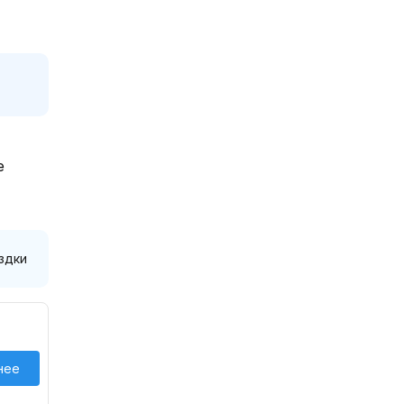
е
здки
нее