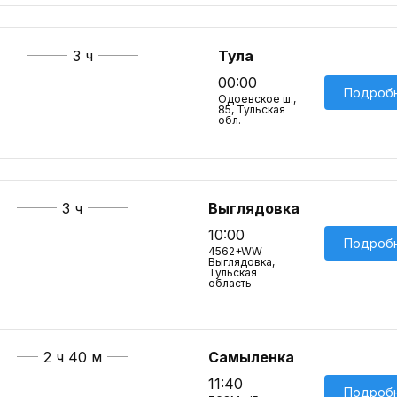
3 ч
Тула
00:00
Подроб
Одоевское ш.,
85, Тульская
обл.
3 ч
Выглядовка
10:00
Подроб
4562+WW
Выглядовка,
Тульская
область
2 ч 40 м
Самыленка
11:40
Подроб