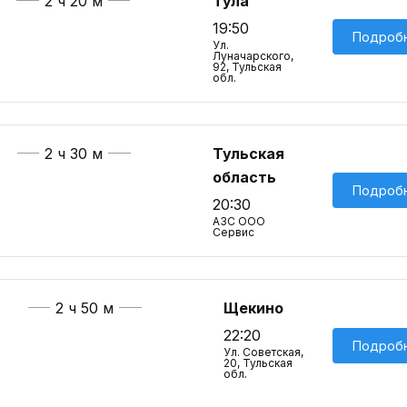
2 ч 20 м
Тула
19:50
Подроб
Ул.
Луначарского,
92, Тульская
обл.
2 ч 30 м
Тульская
область
Подроб
20:30
АЗС ООО
Сервис
2 ч 50 м
Щекино
22:20
Подроб
Ул. Советская,
20, Тульская
обл.