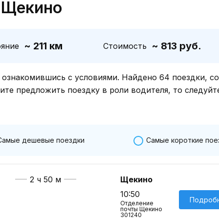
 Щекино
~ 211 км
~ 813 руб.
ояние
Стоимость
знакомившись с условиями. Найдено 64 поездки, со
тите предложить поездку в роли водителя, то следуйт
Самые дешевые поездки
Самые короткие пое
2 ч 50 м
Щекино
10:50
Подроб
Отделение
почты Щекино
301240