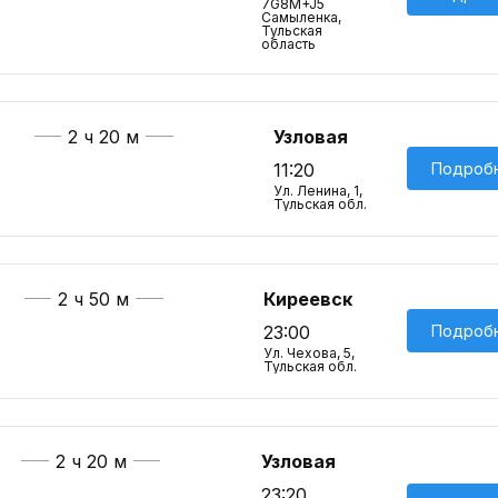
7G8M+J5
Самыленка,
Тульская
область
2 ч 20 м
Узловая
Подроб
11:20
Ул. Ленина, 1,
Тульская обл.
2 ч 50 м
Киреевск
Подроб
23:00
Ул. Чехова, 5,
Тульская обл.
2 ч 20 м
Узловая
23:20