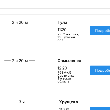
2 ч 20 м
Тула
11:20
Подроб
Ул. Советская,
10, Тульская
обл.
2 ч 20 м
Самыленка
12:20
Подроб
7G8M+J5
Самыленка,
Тульская
область
3 ч
Хрущево
16:00