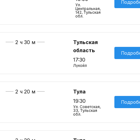
Подроб
Ул.
Центральная,
142, Тульская
обл.
2 ч 30 м
Тульская
область
Подроб
17:30
Лукойл
2 ч 20 м
Тула
19:30
Подроб
Ул. Советская,
33, Тульская
обл.